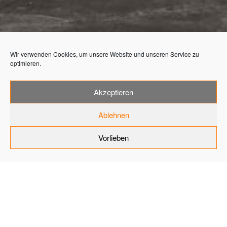
Wir verwenden Cookies, um unsere Website und unseren Service zu
optimieren.
Akzeptieren
FIANDRE
Ablehnen
FEINSTEINZEUG S
Vorlieben
BAHNHOF GATEWAY
GARDENS FRANKFURT
STEINAGENTUR4
Home