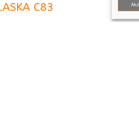
LASKA C83
Akz
[honeypot client-emai
id:client-email2 move
inline-css:true]