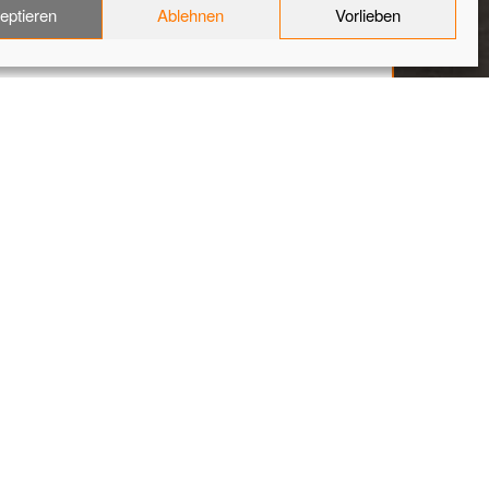
eptieren
Ablehnen
Vorlieben
Home
Cevica-Fliesen-alaska C83
l2
-