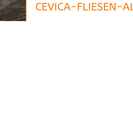
CEVICA-FLIESEN-A
Ihr Ansprechpartner
Jörg Nordheim
Steinmetz- und
Bildhauermeister
Zertifizierter Sachverständiger
Material – Objektberatung /
Key Account
06652 – 7939422
06652 – 7939423
0172 – 5624987