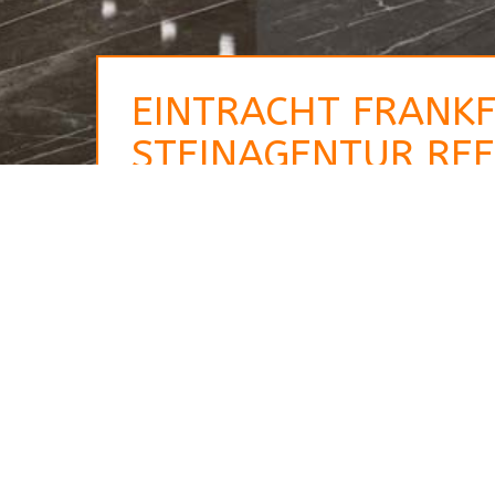
EINTRACHT FRANKF
STEINAGENTUR REF
Ihr Ansprechpartner
Jörg Nordheim
Steinmetz- und
Bildhauermeister