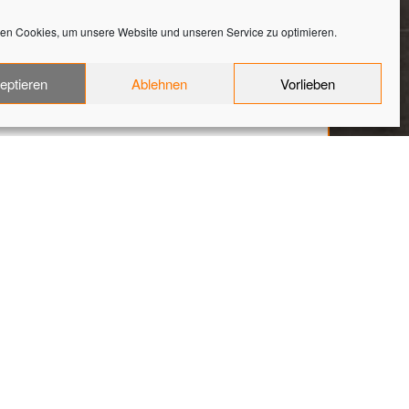
en Cookies, um unsere Website und unseren Service zu optimieren.
IESEN
eptieren
Ablehnen
Vorlieben
entrale Objekt Fliesen Steinagentur Referenz (7)