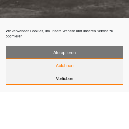
Wir verwenden Cookies, um unsere Website und unseren Service zu
optimieren.
Akzeptieren
REGIONALBAHNHOF
Ablehnen
FRANKFURT
Vorlieben
FLUGHAFEN REFERENZ
OBJEKT BODEN
STEINAGENTUR (9)
Home