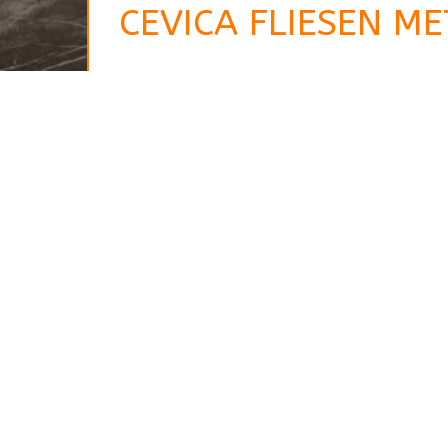
CEVICA FLIESEN M
Ihr Ansprechpartner
Jörg Nordheim
Steinmetz- und
Bildhauermeister
Zertifizierter Sachverständiger
Material – Objektberatung /
Key Account
06652 – 7939422
06652 – 7939423
0172 – 5624987