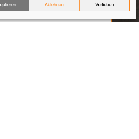
eptieren
Ablehnen
Vorlieben
Home
Cevica Fliesen Metro Rojo CEM05
l2
-