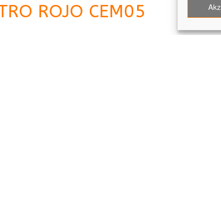
ETRO ROJO CEM05
Akz
[honeypot client-emai
id:client-email2 move
inline-css:true]