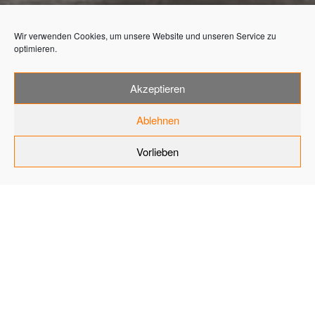
Wir verwenden Cookies, um unsere Website und unseren Service zu
optimieren.
Akzeptieren
CEVICA
Ablehnen
KERAMIKFLIESEN
Vorlieben
ANTIC PASTELS
PETROL
Home
Cevica Keramikfliesen ANTIC PASTELS PETROL