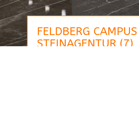
FELDBERG CAMPUS 
STEINAGENTUR (7)
Ihr Ansprechpartner
Jörg Nordheim
Steinmetz- und
Bildhauermeister