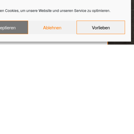
en Cookies, um unsere Website und unseren Service zu optimieren.
N FEINSTEINZEUG
eptieren
Ablehnen
Vorlieben
el Bodenfliesen Feinsteinzeug Steinagentur (7)