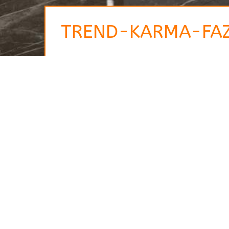
TREND-KARMA-FAZ
Ihr Ansprechpartner
Jörg Nordheim
Steinmetz- und
Bildhauermeister
Zertifizierter Sachverständiger
Material – Objektberatung /
Key Account