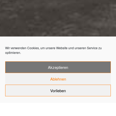
Wir verwenden Cookies, um unsere Website und unseren Service zu
optimieren.
Akzeptieren
CRADLE TO CRADLE-
Ablehnen
ZERTIFIKAT FÜR
Vorlieben
FIANDRE
Home
News