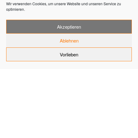
Wir verwenden Cookies, um unsere Website und unseren Service zu
optimieren.
Akzeptieren
ARCHITEKTURBUERO
Ablehnen
DEPOSITPHOTOS
Vorlieben
185294270 L
Home
Objektberatung
Nachhaltigkeit
Architekturbuero Depositphotos 185294270 L